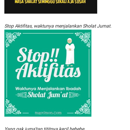
Stop Aktifitas, waktunya menjalankan Sholat Jumat.
Yang gak juma'tan tititnya kecil hehehe